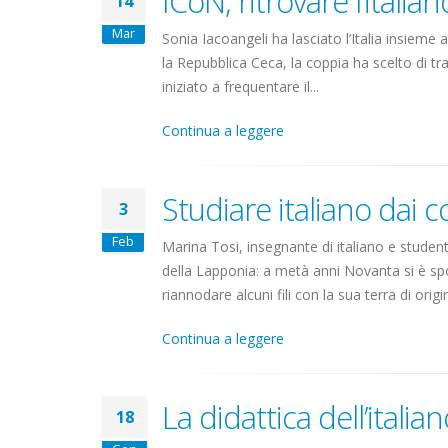
ICoN, ritrovare l’italia
14
Mar
Sonia Iacoangeli ha lasciato l’Italia insieme a
la Repubblica Ceca, la coppia ha scelto di tr
iniziato a frequentare il...
Continua a leggere
Studiare italiano dai c
3
Feb
Marina Tosi, insegnante di italiano e student
della Lapponia: a metà anni Novanta si è spo
riannodare alcuni fili con la sua terra di origin
Continua a leggere
La didattica dell’itali
18