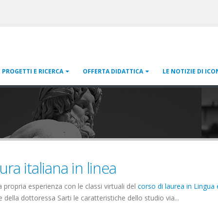
PROGETTI E RICERCA
OFFERTA DIDATTICA
LE NOTIZIE DI ICO
ura italiana in linea
 propria esperienza con le classi virtuali del
corso di laurea in Lingua 
ella dottoressa Sarti le caratteristiche dello studio via...