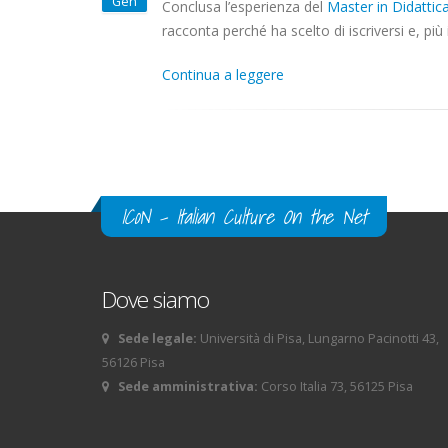
Gen
Conclusa l’esperienza del
Master in Didattic
racconta perché ha scelto di iscriversi e, più i
Continua a leggere
Pagine
ICoN - Italian Culture On the Net
Dove siamo
Sede legale:
Università di Pisa, Lungarno Pacinotti 43,
56126 Pisa
Sede amministrativa:
Corso Italia 73, 56125 Pisa