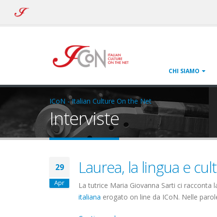
ICoN
-
Italian
Culture
On
the
Net
CHI SIAMO
ICoN - Italian Culture On the Net
Interviste
Laurea, la lingua e cult
29
Apr
La tutrice Maria Giovanna Sarti ci racconta la
italiana
erogato on line da ICoN. Nelle parole d