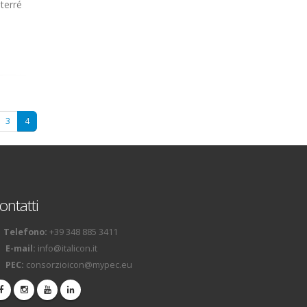
terré
3
4
ontatti
Telefono:
+39 348 885 3411
E-mail:
info@italicon.it
PEC:
consorzioicon@mypec.eu