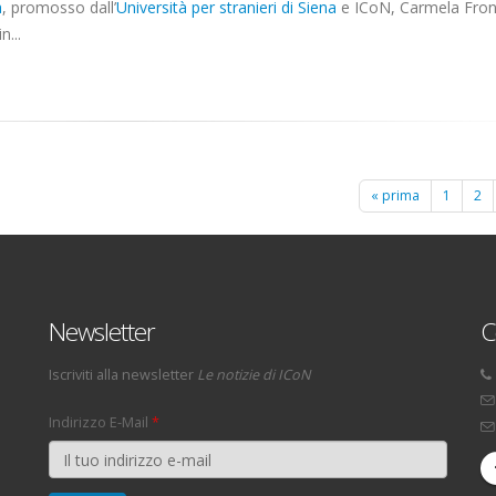
a
, promosso dall’
Università per stranieri di Siena
e ICoN, Carmela Fron
n...
« prima
1
2
Newsletter
C
Iscriviti alla newsletter
Le notizie di ICoN
Indirizzo E-Mail
*