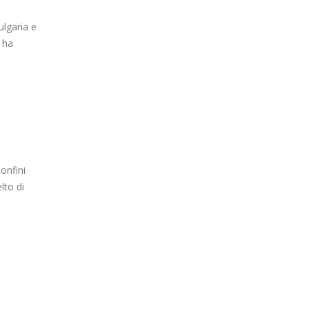
ulgaria e
a ha
onfini
lto di