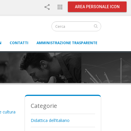
share
apps
AREA PERSONALE ICON
N
CONTATTI
AMMINISTRAZIONE TRASPARENTE
Categorie
e cultura
Didattica dell’italiano