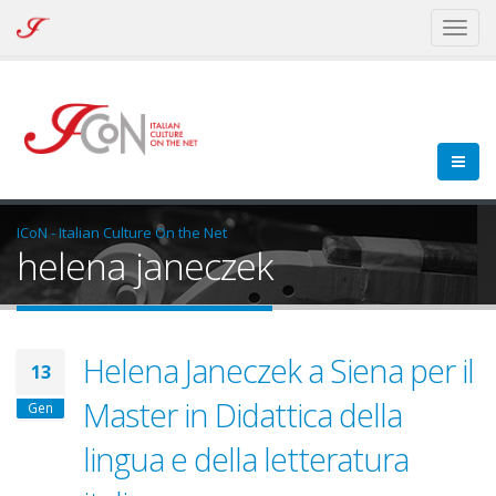
ICoN
Toggl
-
naviga
Italian
Culture
On
the
Net
ICoN - Italian Culture On the Net
helena janeczek
Helena Janeczek a Siena per il
13
Master in Didattica della
Gen
lingua e della letteratura