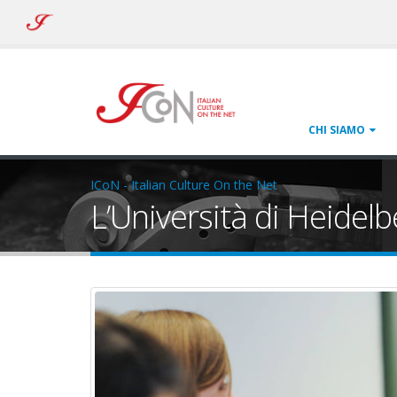
ICoN
-
Italian
Culture
On
the
Net
CHI SIAMO
ICoN - Italian Culture On the Net
L’Università di Heidelbe
imagine_zsl_modificata.jp