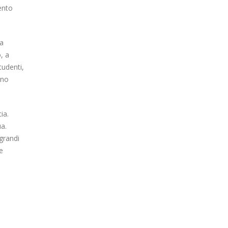
ento
na
, a
tudenti,
ono
ia.
ua.
grandi
e