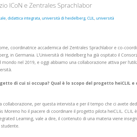
zio ICoN e Zentrales Sprachlabor
tale
,
didattica integrata
,
università di heidelberg
,
CLIL
,
università
home, coordinatrice accademica del Zentrales Sprachlabor e co-coordi
lberg, in Germania. L’Università di Heidelberg ha già ospitato il Conso
l mondo nel 2019, e oggi abbiamo una collaborazione attiva per l’utili
ersità.
getto di cui si occupa? Qual è lo scopo del progetto heiCLIL e
ra collaborazione, per questa intervista e per il tempo che ci avete ded
s Moreno ho il piacere di coordinare il progetto pilota heiCLIL. CLIL è
grated Learning, vale a dire, il contenuto di una materia viene insegn
 studente.