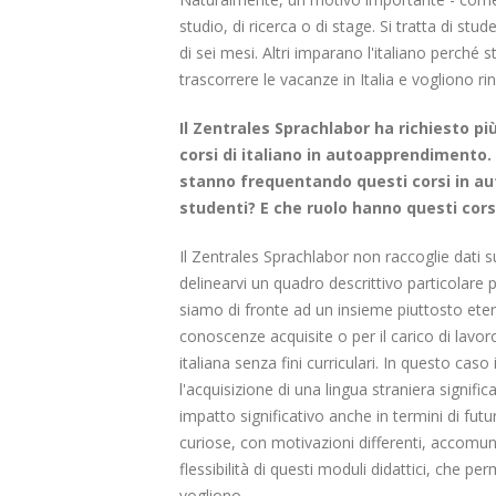
studio, di ricerca o di stage. Si tratta di st
di sei mesi. Altri imparano l'italiano perch
trascorrere le vacanze in Italia e vogliono ri
Il Zentrales Sprachlabor ha richiesto più 
corsi di italiano in autoapprendimento.
stanno frequentando questi corsi in aut
studenti? E che ruolo hanno questi corsi
Il Zentrales Sprachlabor non raccoglie dati s
delinearvi un quadro descrittivo particolare
siamo di fronte ad un insieme piuttosto eter
conoscenze acquisite o per il carico di lavor
italiana senza fini curriculari. In questo ca
l'acquisizione di una lingua straniera signi
impatto significativo anche in termini di fut
curiose, con motivazioni differenti, accomun
flessibilità di questi moduli didattici, che p
vogliono.