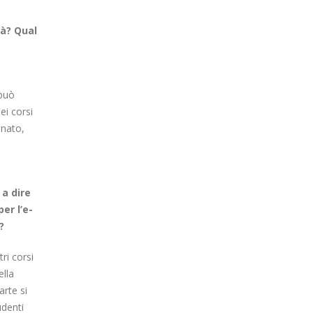
tà? Qual
 può
ei corsi
onato,
 a dire
er l’e-
?
ri corsi
ella
arte si
udenti