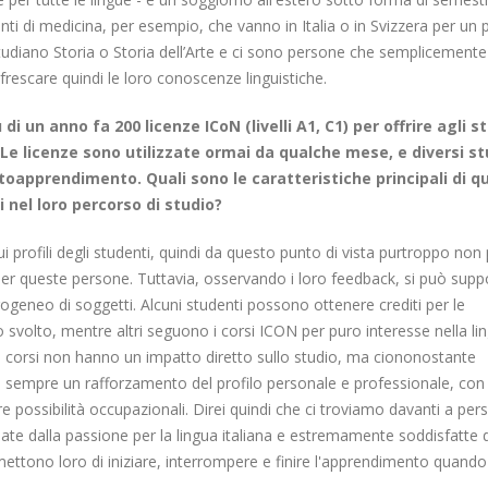
udenti di medicina, per esempio, che vanno in Italia o in Svizzera per un
é studiano Storia o Storia dell’Arte e ci sono persone che semplicemen
nfrescare quindi le loro conoscenze linguistiche.
di un anno fa 200 licenze ICoN (livelli A1, C1) per offrire agli s
 Le licenze sono utilizzate ormai da qualche mese, e diversi s
oapprendimento. Quali sono le caratteristiche principali di q
 nel loro percorso di studio?
ui profili degli studenti, quindi da questo punto di vista purtroppo no
 per queste persone. Tuttavia, osservando i loro feedback, si può supp
ogeneo di soggetti. Alcuni studenti possono ottenere crediti per le
o svolto, mentre altri seguono i corsi ICON per puro interesse nella li
so i corsi non hanno un impatto diretto sullo studio, ma ciononostante
fica sempre un rafforzamento del profilo personale e professionale, con
ure possibilità occupazionali. Direi quindi che ci troviamo davanti a pe
ate dalla passione per la lingua italiana e estremamente soddisfatte d
ermettono loro di iniziare, interrompere e finire l'apprendimento quando