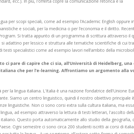
dard, ecc.). In più, l'offerta copre la comunicazione retorica e la
lingua per scopi speciali, come ad esempio l’Academic English oppure i
nistiche e sociali, per la medicina o per l’economia e il diritto. Rec
Program. Si tratta appunto di un programma di scrittura attraverso il 
e si adattino per lessico e struttura alle tematiche scientifiche di cui tr
di testi specialistici come ad esempio lavori nell’ambito della microbio
 ci pare di capire che ci sia, all’Università di Heidelberg, una
a italiana che per l’e-learning. Affrontiamo un argomento alla vo
er la lingua italiana. L'Italia è una nazione fondatrice dell'Unione E
nte. Siamo un centro linguistico, quindi il nostro obiettivo principale 
 linguistiche. Non ci sono corsi extra sulla cultura italiana, ma ess
gua, ad esempio attraverso la lettura di testi letterari, l'ascolto dell
a italiano. Questo porta automaticamente allo studio della geografia, 
ese. Ogni semestre ci sono circa 200 studenti iscritti ai corsi di itali
er tutte le lingue - è un soggiorno all'estero sotto forma di semestr