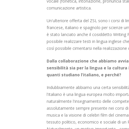
vocale (fonetica, intonazione, pronuncia stan
comunicazione artistica.
Un'ulteriore offerta del ZSL sono i corsi di 
francese, italiano e spagnolo per scienze uma
è stato lanciato anche il cosiddetto Writing 
possibile realizzare testi in lingua inglese ch
così possibile cimentarsi nella realizzazione 
Dalla collaborazione che abbiamo avviato
sensibilità sia per la lingua e la cultur
quanti studiano l’italiano, e perché?
Indubbiamente abbiamo una certa sensibilità p
l'italiano è una lingua europea molto importa
naturalmente l'insegnamento delle competenze
assolutamente sempre presente nei corsi di lin
musica e la visione di celebri film del cinem
tessuto politico, economico e sociale di un Pa
Naturalmente, un motivo importante - come p