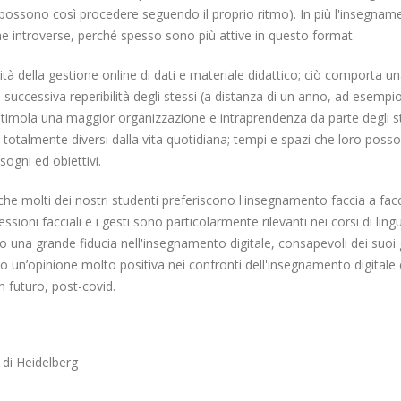
 possono così procedere seguendo il proprio ritmo). In più l'insegnam
ne introverse, perché spesso sono più attive in questo format.
tà della gestione online di dati e materiale didattico; ciò comporta u
 successiva reperibilità degli stessi (a distanza di un anno, ad esempio
e stimola una maggior organizzazione e intraprendenza da parte degli s
i totalmente diversi dalla vita quotidiana; tempi e spazi che loro poss
sogni ed obiettivi.
che molti dei nostri studenti preferiscono l'insegnamento faccia a facc
ssioni facciali e i gesti sono particolarmente rilevanti nei corsi di ling
 una grande fiducia nell'insegnamento digitale, consapevoli dei suoi 
 un’opinione molto positiva nei confronti dell'insegnamento digitale 
n futuro, post-covid.
à di Heidelberg