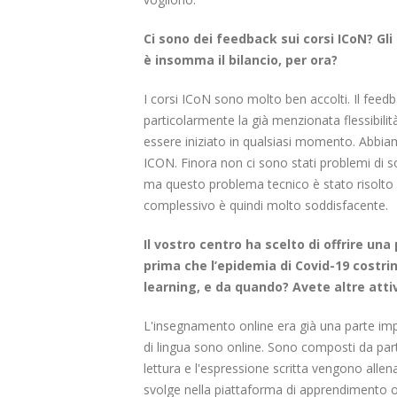
Ci sono dei feedback sui corsi ICoN? Gli
è insomma il bilancio, per ora?
I corsi ICoN sono molto ben accolti. Il feedb
particolarmente la già menzionata flessibilit
essere iniziato in qualsiasi momento. Abbiam
ICON. Finora non ci sono stati problemi di s
ma questo problema tecnico è stato risolto r
complessivo è quindi molto soddisfacente.
Il vostro centro ha scelto di offrire una
prima che l’epidemia di Covid-19 costri
learning, e da quando? Avete altre attiv
L'insegnamento online era già una parte impo
di lingua sono online. Sono composti da part
lettura e l'espressione scritta vengono alle
svolge nella piattaforma di apprendimento onl