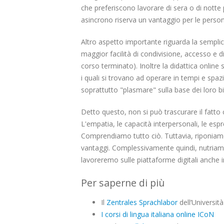
che preferiscono lavorare di sera o di notte
asincrono riserva un vantaggio per le perso
Altro aspetto importante riguarda la semplici
maggior facilità di condivisione, accesso e di
corso terminato). Inoltre la didattica onlin
i quali si trovano ad operare in tempi e spaz
soprattutto "plasmare" sulla base dei loro bi
Detto questo, non si può trascurare il fatto 
L'empatia, le capacità interpersonali, le espre
Comprendiamo tutto ciò. Tuttavia, riponiamo
vantaggi. Complessivamente quindi, nutriamo
lavoreremo sulle piattaforme digitali anche i
Per saperne di più
Il
Zentrales Sprachlabor
dell’Universit
I corsi di lingua italiana online ICoN