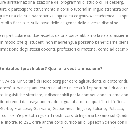
uire all'internazionalizzazione dei programmi di studio di Heidelberg,
uire e partecipare attivamente a corsi o tutorial in lingua straniera se
seguire una elevata padronanza linguistica cognitivo-accademica. L'app
to flessibile, sulla base delle esigenze delle diverse discipline.
to in particolare su due aspetti: da una parte abbiamo lavorato assiem
ici in modo che gli studenti non madrelingua possano beneficiarne pie
formazione degli stessi docenti, professori di materia, come ad esemp
l Zentrales Sprachlabor? Qual è la vostra missione?
974 dall'Università di Heidelberg per dare agli studenti, ai dottorandi,
nonché ai partecipanti esterni di altre università, l'opportunità di acquis
inguistiche straniere, indispensabili per la competizione internazion
idiomi tenuti da insegnanti madrelingua altamente qualificati. L’offerta
Serbo, Francese, Galiziano, Giapponese, Inglese, Italiano, Polacco,
- ce n'è per tutti i gusti! I nostri corsi di lingua si basano sul Quad
Inoltre, lo ZSL offre anche corsi curricolari di Speech Science con il 