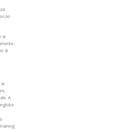
nza
roccio
e ai
namente,
io di
 ai
ire,
ale. A
 ingloba
ro
training