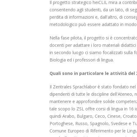
Il progetto strategico heiCLIL mira a contrib
consentendo agli studenti, da un lato, di seg
perdita di informazioni e, dall'altro, di con
metodologico può essere adattato in modo mol
Nella fase pilota, il progetto si è concentra
docenti per adattare i loro materiali didatt
in secondo luogo ci siamo focalizzati sulla 
Biologia ed i professori di lingua.
Quali sono in particolare le attività de
Il Zentrales Sprachlabor è stato fondato nel 1
dipendenti di tutte le discipline dell'Ateneo, 
mantenere e approfondire solide competenze l
tale scopo lo ZSL offre corsi di lingua in 16 
quindi Arabo, Bulgaro, Ceco, Cinese, Croato/
Portoghese, Russo, Spagnolo, Svedese e Turco 
Comune Europeo di Riferimento per le Lingue. 