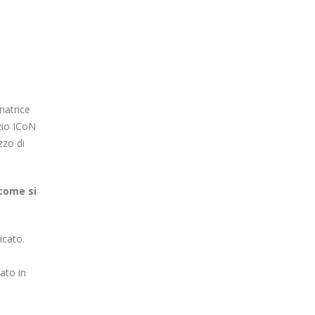
natrice
rzio ICoN
zzo di
 come si
icato.
ato in