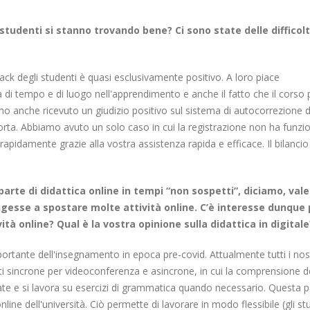
 studenti si stanno trovando bene? Ci sono state delle difficol
ack degli studenti è quasi esclusivamente positivo. A loro piace
à di tempo e di luogo nell'apprendimento e anche il fatto che il corso
o anche ricevuto un giudizio positivo sul sistema di autocorrezione d
orta. Abbiamo avuto un solo caso in cui la registrazione non ha funzi
apidamente grazie alla vostra assistenza rapida e efficace. Il bilancio
 parte di didattica online in tempi “non sospetti”, diciamo, vale
ngesse a spostare molte attività online. C’è interesse dunque p
ità online? Qual è la vostra opinione sulla didattica in digitale
rtante dell'insegnamento in epoca pre-covid. Attualmente tutti i nost
i sincrone per videoconferenza e asincrone, in cui la comprensione d
nate e si lavora su esercizi di grammatica quando necessario. Questa p
ine dell'università. Ciò permette di lavorare in modo flessibile (gli st