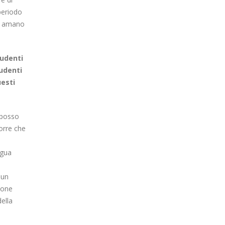
 periodo
te amano
tudenti
tudenti
uesti
n posso
orre che
ngua
 un
rsone
ella