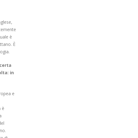
nglese,
entemente
quale è
attano. È
logia.
 certa
lta: in
uropea e
è
a è
a
del
ano.
e di