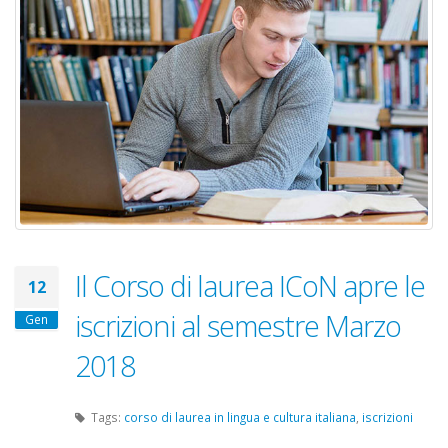
Il Corso di laurea ICoN apre le
12
iscrizioni al semestre Marzo
Gen
2018
Tags:
corso di laurea in lingua e cultura italiana
,
iscrizioni