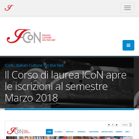
ICoN
Toggl
-
naviga
Italian
Culture
On
the
Net
ICoN - Italian Culture On the Net
Il Corso di laurea ICoN apre
le iscrizioni al semestre
Marzo 2018
home-corso-laurea.jpg