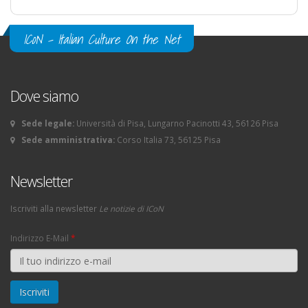
ICoN - Italian Culture On the Net
Dove siamo
Sede legale:
Università di Pisa, Lungarno Pacinotti 43, 56126 Pisa
Sede amministrativa:
Corso Italia 73, 56125 Pisa
Newsletter
Iscriviti alla newsletter
Le notizie di ICoN
Indirizzo E-Mail
*