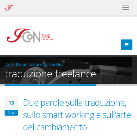
ICoN
Toggl
-
naviga
Italian
Culture
On
the
Net
ICoN - Italian Culture On the Net
traduzione freelance
Due parole sulla traduzione,
13
sullo smart working e sull’arte
Nov
del cambiamento