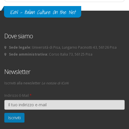
ICoN - Italian Culture On the Net
Dove siamo
Sede legale:
Università di Pisa, Lungarno Pacinotti 43, 56126 Pisa
Sede amministrativa:
Corso Italia 73, 56125 Pisa
Newsletter
Iscriviti alla newsletter
Le notizie di ICoN
Indirizzo E-Mail
*