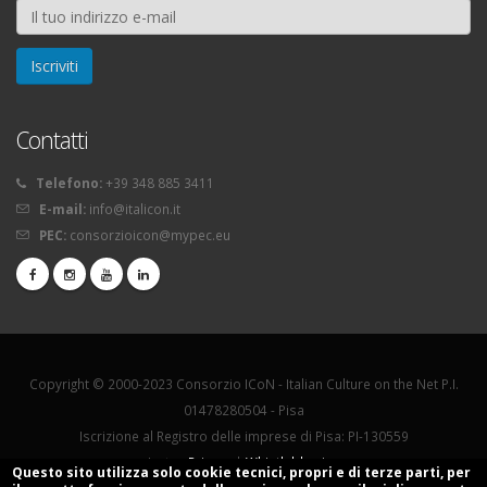
Contatti
Telefono:
+39 348 885 3411
E-mail:
info@italicon.it
PEC:
consorzioicon@mypec.eu
Copyright © 2000-2023 Consorzio ICoN - Italian Culture on the Net P.I.
01478280504 - Pisa
Iscrizione al Registro delle imprese di Pisa: PI-130559
La tua
Privacy
|
Whistleblowing
Questo sito utilizza solo cookie tecnici, propri e di terze parti, per