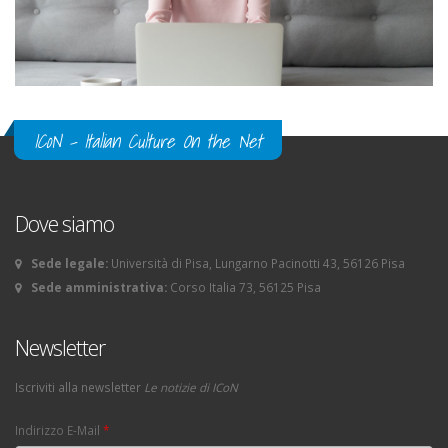
ICoN - Italian Culture On the Net
Dove siamo
Sede legale:
Università di Pisa, Lungarno Pacinotti 43, 56126 Pisa
Sede amministrativa:
Corso Italia 73, 56125 Pisa
Newsletter
Iscriviti alla newsletter
Le notizie di ICoN
Indirizzo E-Mail
*